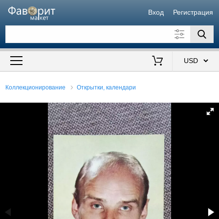
Вход
Регистрация
Искать также в описании
Цена от
до
$
Коллекционирование
Открытки, календари
Продавец