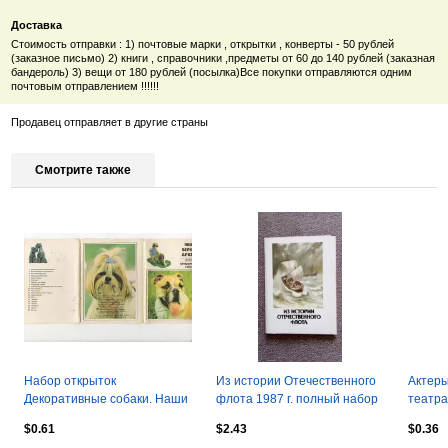
Доставка
Стоимость отправки : 1) почтовые марки , открытки , конверты - 50 рублей
(заказное письмо) 2) книги , справочники ,предметы от 60 до 140 рублей (заказная
бандероль) 3) вещи от 180 рублей (посылка)Все покупки отправляются одним
почтовым отправлением !!!!!!
Продавец отправляет в другие страны
Смотрите также
Набор открыток
Из истории Отечественного
Актеры
Декоративные собаки. Наши
флота 1987 г. полный набор
театра
верные друзья
- 16 открыток (транспорт)
Саидка
$0.61
$2.43
$0.36
г. Арт