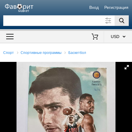
Вход
Регистрация
Искать также в описании
Цена от
до
$
Спорт
Спортивные программы
Баскетбол
Продавец