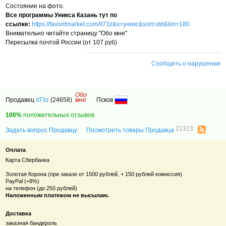
Состояние на фото.
Все программы Уникса Казань тут по
ссылке:
https://favoritmarket.com/it73z&s=уникс&sort=dd&lim=180
Внимательно читайте страницу "Обо мне"
Пересылка почтой России (от 107 руб)
Сообщить о нарушении
Обо
Продавец
it73z
(24658)
мне
Псков
100%
положительных отзывов
21313
Задать вопрос Продавцу
Посмотреть товары Продавца
Оплата
Карта Сбербанка
Золотая Корона (при заказе от 1500 рублей, + 150 рублей комиссия)
PayPal (+8%)
на телефон (до 250 рублей)
Наложенным платежом не высылаю.
Доставка
заказная бандероль