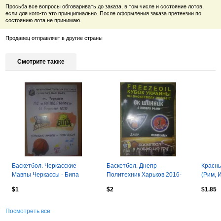
Просьба все вопросы обговаривать до заказа, в том числе и состояние лотов,
если для кого-то это принципиально. После оформления заказа претензии по
состоянию лота не принимаю.
Продавец отправляет в другие страны
Смотрите также
Баскетбол. Черкасские
Баскетбол. Днепр -
Красны
Мавпы Черкассы - Бипа
Политехник Харьков 2016-
(Рим, 
Одесса 2017-2018 #2
2017 кубок
2015
$1
$2
$1.85
Посмотреть все