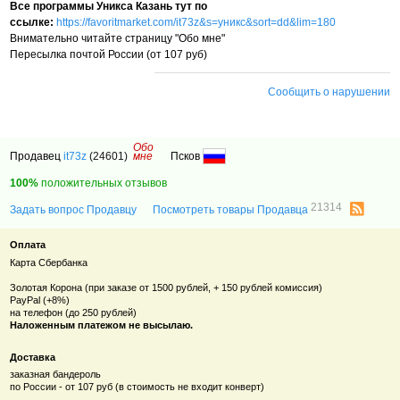
Все программы Уникса Казань тут по
ссылке:
https://favoritmarket.com/it73z&s=уникс&sort=dd&lim=180
Внимательно читайте страницу "Обо мне"
Пересылка почтой России (от 107 руб)
Сообщить о нарушении
Обо
Продавец
it73z
(24601)
мне
Псков
100%
положительных отзывов
21314
Задать вопрос Продавцу
Посмотреть товары Продавца
Оплата
Карта Сбербанка
Золотая Корона (при заказе от 1500 рублей, + 150 рублей комиссия)
PayPal (+8%)
на телефон (до 250 рублей)
Наложенным платежом не высылаю.
Доставка
заказная бандероль
по России - от 107 руб (в стоимость не входит конверт)