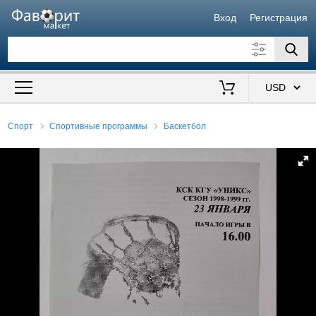
Вход
Регистрация
Искать также в описании
Цена от
до
$
Спорт
Спортивные программы
Баскетбол
Продавец