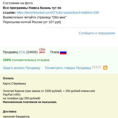
Состояние на фото.
Все программы Уникса Казань тут по
ссылке:
https://favoritmarket.com/it73z&s=уникс&sort=dd&lim=180
Внимательно читайте страницу "Обо мне"
Пересылка почтой России (от 107 руб)
Сообщить о нарушении
Обо
Продавец
it73z
(24606)
мне
Псков
100%
положительных отзывов
21313
Задать вопрос Продавцу
Посмотреть товары Продавца
Оплата
Карта Сбербанка
Золотая Корона (при заказе от 1500 рублей, + 150 рублей комиссия)
PayPal (+8%)
на телефон (до 250 рублей)
Наложенным платежом не высылаю.
Доставка
заказная бандероль