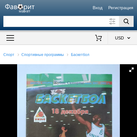
Вход
Регистрация
Искать также в описании
Цена от
до
$
Спорт
Спортивные программы
Баскетбол
Продавец