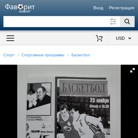
Вход
Регистрация
Искать также в описании
Цена от
до
$
Спорт
Спортивные программы
Баскетбол
Продавец