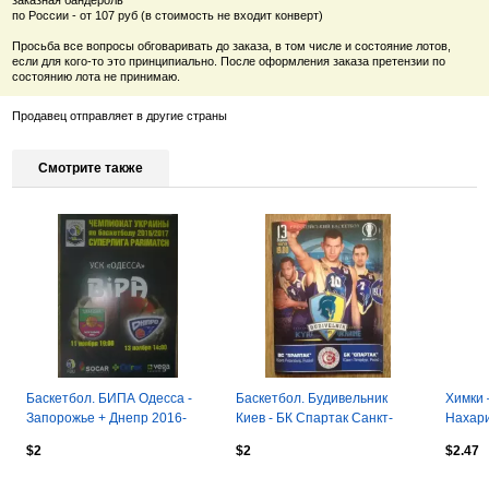
заказная бандероль
по России - от 107 руб (в стоимость не входит конверт)
Просьба все вопросы обговаривать до заказа, в том числе и состояние лотов,
если для кого-то это принципиально. После оформления заказа претензии по
состоянию лота не принимаю.
Продавец отправляет в другие страны
Смотрите также
Баскетбол. БИПА Одесса -
Баскетбол. Будивельник
Химки 
Запорожье + Днепр 2016-
Киев - БК Спартак Санкт-
Нахари
2017
Петербург Россия 2012-2013
Евроку
$2
$2
$2.47