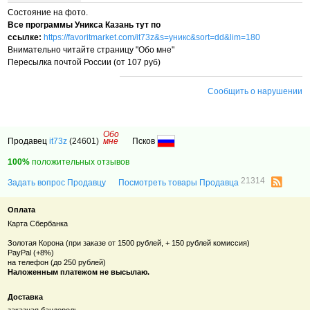
Состояние на фото.
Все программы Уникса Казань тут по
ссылке:
https://favoritmarket.com/it73z&s=уникс&sort=dd&lim=180
Внимательно читайте страницу "Обо мне"
Пересылка почтой России (от 107 руб)
Сообщить о нарушении
Обо
Продавец
it73z
(24601)
мне
Псков
100%
положительных отзывов
21314
Задать вопрос Продавцу
Посмотреть товары Продавца
Оплата
Карта Сбербанка
Золотая Корона (при заказе от 1500 рублей, + 150 рублей комиссия)
PayPal (+8%)
на телефон (до 250 рублей)
Наложенным платежом не высылаю.
Доставка