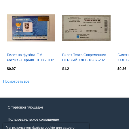
Билет на футбол. Т.М.
Билет Театр Современник
Билет 
Россия - Сербия 10.08.2011г.
ПЕРВЫЙ ХЛЕБ 18-07-2021
КХЛ. С
"Атлант
$0.97
$1.2
$0.36
29.12.
Посмотреть все
О торговой площадке
Пользовательское соглашение
Мы используем файлы cookie для вашего