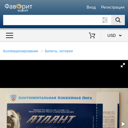
Вход
Регистрация
Искать также в описании
Цена от
до
$
Коллекционирование
Билеты, лотереи
Продавец