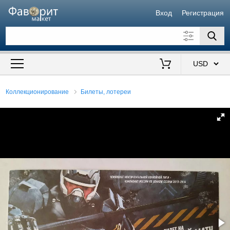
Вход
Регистрация
Искать также в описании
Цена от
до
$
Коллекционирование
Билеты, лотереи
Продавец