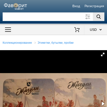
Вход
Регистрация
Искать также в описании
Цена от
до
$
Коллекционирование
Этикетки, бутылки, пробки
Продавец