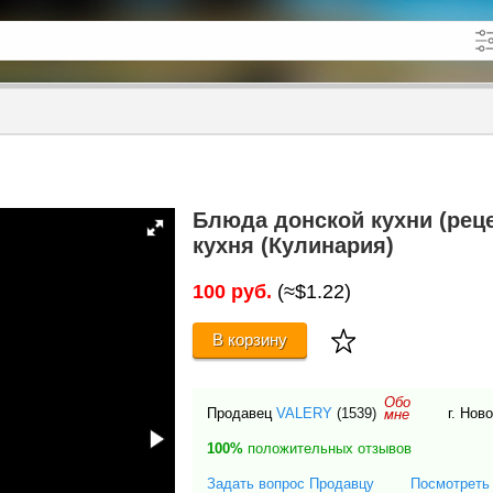
кже в описании
до
Блюда донской кухни (рец
кухня (Кулинария)
100 руб.
(≈$1.22)
В корзину
Обо
Продавец
VALERY
(1539)
г. Нов
мне
100%
положительных отзывов
Задать вопрос Продавцу
Посмотреть