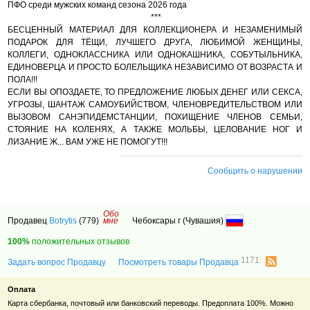
ПФО среди мужских команд сезона 2026 года
***
БЕСЦЕННЫЙ МАТЕРИАЛ ДЛЯ КОЛЛЕКЦИОНЕРА И НЕЗАМЕНИМЫЙ
ПОДАРОК ДЛЯ ТЁЩИ, ЛУЧШЕГО ДРУГА, ЛЮБИМОЙ ЖЕНЩИНЫ,
КОЛЛЕГИ, ОДНОКЛАССНИКА ИЛИ ОДНОКАШНИКА, СОБУТЫЛЬНИКА,
ЕДИНОВЕРЦА И ПРОСТО БОЛЕЛЬЩИКА НЕЗАВИСИМО ОТ ВОЗРАСТА И
ПОЛА!!!
ЕСЛИ ВЫ ОПОЗДАЕТЕ, ТО ПРЕДЛОЖЕНИЕ ЛЮБЫХ ДЕНЕГ ИЛИ СЕКСА,
УГРОЗЫ, ШАНТАЖ САМОУБИЙСТВОМ, ЧЛЕНОВРЕДИТЕЛЬСТВОМ ИЛИ
ВЫЗОВОМ САНЭПИДЕМСТАНЦИИ, ПОХИЩЕНИЕ ЧЛЕНОВ СЕМЬИ,
СТОЯНИЕ НА КОЛЕНЯХ, А ТАКЖЕ МОЛЬБЫ, ЦЕЛОВАНИЕ НОГ И
ЛИЗАНИЕ Ж... ВАМ УЖЕ НЕ ПОМОГУТ!!!
Сообщить о нарушении
Обо
Продавец
Botrytis
(779)
мне
Чебоксары г (Чувашия)
100%
положительных отзывов
1171
Задать вопрос Продавцу
Посмотреть товары Продавца
Оплата
Карта сбербанка, почтовый или банковский переводы. Предоплата 100%. Можно