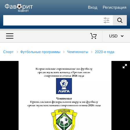
Вход
Регистрация
Искать также в описании
Цена от
до
$
Спорт
Футбольные программы
Чемпионаты
2020-е года
Продавец