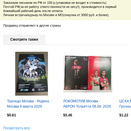
Заказным письмом по РФ от 150 р.(упаковка не входит в стоимость).
Почтой РФ(за её работу ответственности не несу!), производится в первый
ближайший рабочий день после оплаты.
Личная встреча/курьер по Москве и МО(покупка от 3000 руб. и более).
Продавец отправляет в другие страны
Смотрите также
Торпедо Москва - Родина
ЛОКОМОТИВ Москва -
ЦСКА М
Москва 8 марта 2026
АКРОН Тольятти 08.08. 2026
Грозны
оф. программа
ЦСКА-
$0.61
$5.46
$1.22
Суперк
Посмотреть все