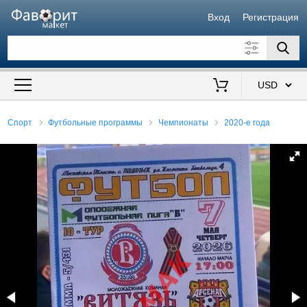
Вход
Регистрация
Искать также в описании
Цена от
до
$
Спорт
Футбольные программы
Чемпионаты
2020-е года
Продавец