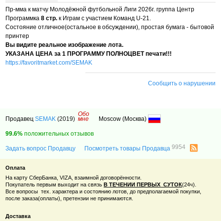
Пр-мма к матчу Молодёжной футбольной Лиги 2026г. группа Центр
Программка
8
стр.
к Играм с участием Команд U-21.
Состояние отличное(остальное в обсуждении), простая бумага - бытовой
принтер
Вы видите реальное изображение лота.
УКАЗАНА ЦЕНА за 1 ПРОГРАММУ ПОЛНОЦВЕТ печати!!!
https://favoritmarket.com/SEMAK
Сообщить о нарушении
Обо
Продавец
SEMAK
(2019)
мне
Moscow (Moсква)
99.6%
положительных отзывов
9954
Задать вопрос Продавцу
Посмотреть товары Продавца
Оплата
На карту СберБанка, VIZA, взаимной договорённости.
Покупатель первым выходит на связь
В ТЕЧЕНИИ ПЕРВЫХ СУТОК
(24ч).
Все вопросы тех. характера и состоянию лотов, до предполагаемой покупки,
после заказа(оплаты), претензии не принимаются.
Доставка