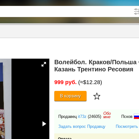
кже в описании
до
Волейбол. Краков/Польша
Казань Трентино Ресовия
999 руб.
(≈$12.28)
В корзину
Обо
Продавец
it73z
(24605)
Псков
мне
Задать вопрос Продавцу
Посмотреть