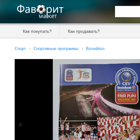
Искать та
Как покупать?
Как продавать?
Цена от
Спорт
Спортивные программы
Волейбол
Продавец