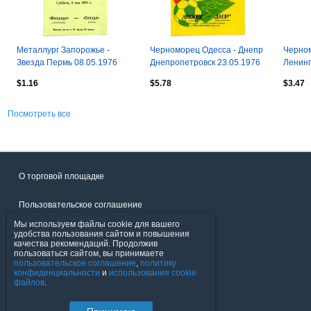
Металлург Запорожье -
Черноморец Одесса - Днепр
Черном
Звезда Пермь 08.05.1976
Днепропетровск 23.05.1976
Ленинг
$1.16
$5.78
$3.47
Посмотреть все
О торговой площадке
Пользовательское соглашение
Мы используем файлы cookie для вашего
Политика конфиденциальности
удобства пользования сайтом и повышения
качества рекомендаций. Продолжив
пользоваться сайтом, вы принимаете
Продавцы
пользовательское соглашение
,
политику
конфиденциальности
и
использования cookie
файлов
.
Помощь & Служба поддержки