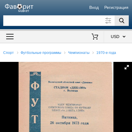
Вход
Регистрация
Искать также в описании
Цена от
до
$
Спорт
Футбольные программы
Чемпионаты
1970-е года
Продавец