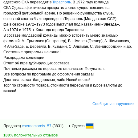
одесского СКА переводят в
Тирасполь
. В 1972 году команда
СКА Одесса фактически прекратила свое существование на
городской футбольной арене. По решению руководства клуба,
основной состав был переведен в Тирасполь (Молдавская ССР),
где в сезоне 1972–1973 годов выступал под названием
«Звезда»,
А в 1974 и 1975 гг. Команда города Тирасполя.
В составе молдавской команды можно встретить много знакомых
фамилий: М. Ермолаев (Ст. тренер), В. Шмелев (Тренер), А. Шиманович,
Р. Али-Заде, Е. Деревяга, В. Кузьмин, С. Альтман, С. Звенигородский и др.
Состояние программы на скане!
Распродажа коллекции.
Отчет об игре дублирующих составов.
Почтовые расходы по пересылке оплачивает Покупатель!
Все вопросы по программе до оформления заказа!
Доставка- заказ. бандеролью, либо Новой почтой.
Торг по стоимости товара, стоимости пересылки и курсе валюты до
заказа!
Сообщить о нарушении
Продавец
chernomorets_57
(3831)
г. Одесса
100%
положительных отзывов