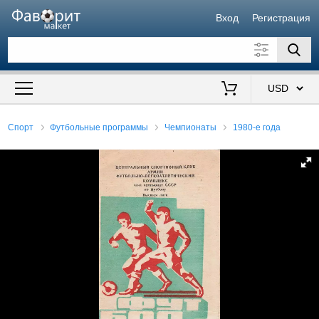
Вход
Регистрация
Искать также в описании
Цена от
до
$
Спорт
Футбольные программы
Чемпионаты
1980-е года
Продавец