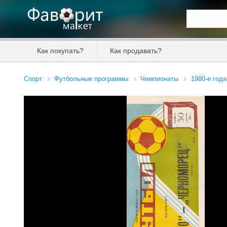
Искать та
Как покупать?
Как продавать?
Цена от
Спорт
Футбольные программы
Чемпионаты
1980-е года
Продавец