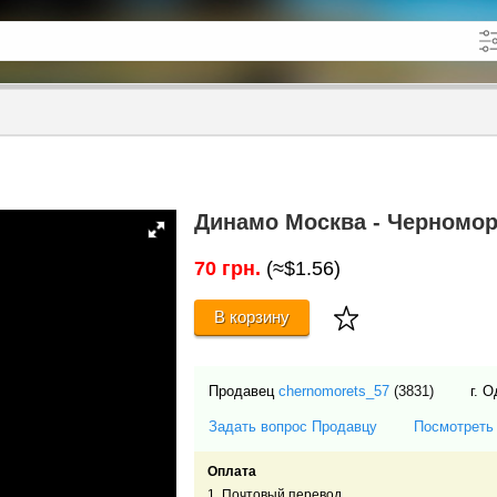
кже в описании
до
Динамо Москва - Черноморе
70 грн.
(≈$1.56)
В корзину
Продавец
chernomorets_57
(3831)
г. 
Задать вопрос Продавцу
Посмотреть
Оплата
1. Почтовый перевод.