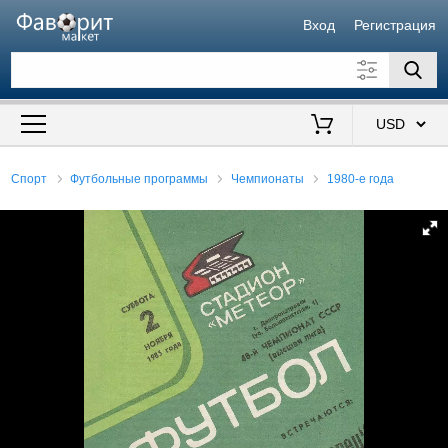
Вход
Регистрация
Искать также в описании
Цена от
до
$
Спорт
Футбольные программы
Чемпионаты
1980-е года
Продавец