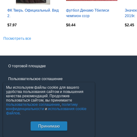
ФК Тверь. Официальный. Вид
футбол Динамо Тбилиси
Значок
2.
чемпион ссср
2019г.
$7.97
$0.44
$2.45
Посмотреть все
О торговой площадке
Пользовательское соглашение
Мы используем файлы cookie для вашего
Политика конфиденциальности
удобства пользования сайтом и повышения
качества рекомендаций. Продолжив
пользоваться сайтом, вы принимаете
Продавцы
пользовательское соглашение
,
политику
конфиденциальности
и
использования cookie
файлов
.
Помощь & Служба поддержки
Принимаю
© FavoritMarket.com