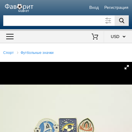
Вход
Регистрация
Искать также в описании
Цена от
до
$
Спорт
Футбольные значки
Продавец