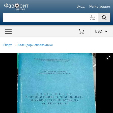
Вход
Регистрация
Искать также в описании
Цена от
до
$
Спорт
Календари-справочники
Продавец