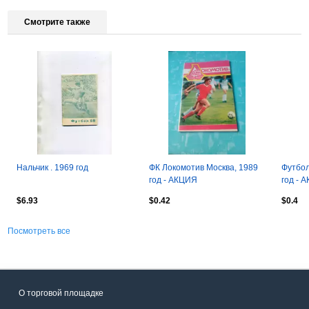
Смотрите также
Нальчик . 1969 год
ФК Локомотив Москва, 1989
Футбол
год - АКЦИЯ
год - 
$6.93
$0.42
$0.4
Посмотреть все
О торговой площадке