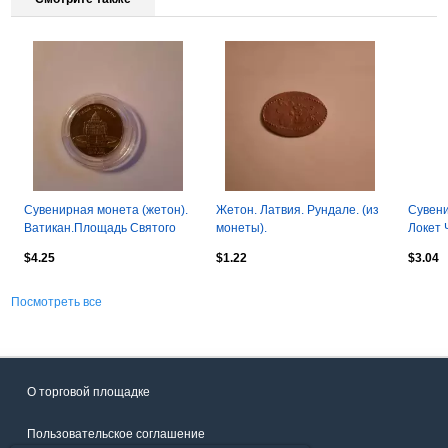
Сувенирная монета (жетон).
Жетон. Латвия. Рундале. (из
Сувени
Ватикан.Площадь Святого
монеты).
Локет 
Петра.Папа Римский
Святог
$4.25
$1.22
$3.04
Франческо.
Посмотреть все
О торговой площадке
Пользовательское соглашение