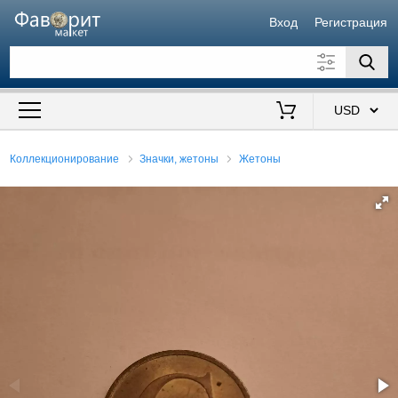
Вход
Регистрация
Искать также в описании
Цена от
до
$
Коллекционирование
Значки, жетоны
Жетоны
Продавец