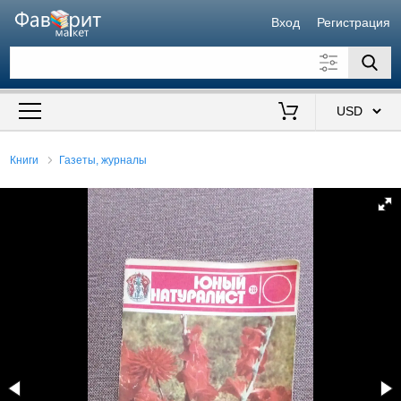
Вход
Регистрация
Искать также в описании
Цена от
до
$
Книги
Газеты, журналы
Продавец