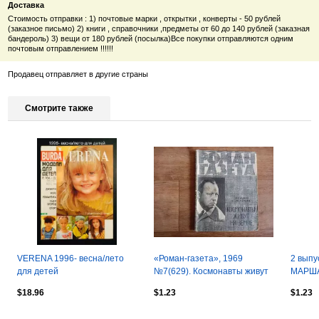
Доставка
Стоимость отправки : 1) почтовые марки , открытки , конверты - 50 рублей
(заказное письмо) 2) книги , справочники ,предметы от 60 до 140 рублей (заказная
бандероль) 3) вещи от 180 рублей (посылка)Все покупки отправляются одним
почтовым отправлением !!!!!!
Продавец отправляет в другие страны
Смотрите также
VERENA 1996- весна/лето
«Роман-газета», 1969
2 выпу
для детей
№7(629). Космонавты живут
МАРША
на земле
1991г.г.
$18.96
$1.23
$1.23