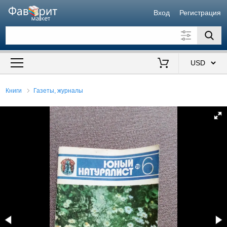
Вход
Регистрация
Искать также в описании
Цена от
до
$
Книги
Газеты, журналы
Продавец