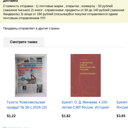
Доставка
Стоимость отправки : 1) почтовые марки , открытки , конверты - 50 рублей
(заказное письмо) 2) книги , справочники ,предметы от 60 до 140 рублей (заказная
бандероль) 3) вещи от 180 рублей (посылка)Все покупки отправляются одним
почтовым отправлением !!!!!!
Продавец отправляет в другие страны
Смотрите также
Газета "Комсомольская
Буклет. О. Д. Минаева. к 100-
Буклет
правда" № 36-с.2026 (20
летию СЖР России. История
России
мая)
создания.
страно
$1.22
$1.82
$3.65