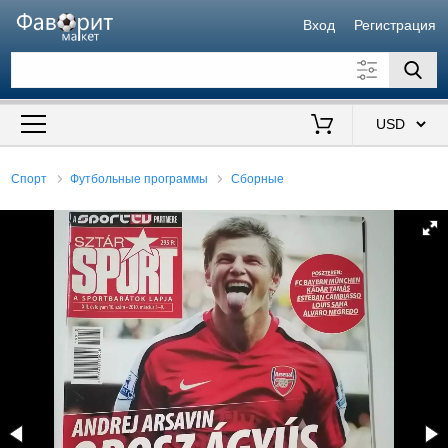
Вход
Регистрация
Искать также в описании
Цена от
до
$
Спорт
Футбольные программы
Сборные
Продавец