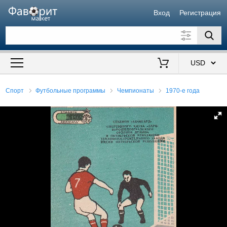
Вход
Регистрация
Искать также в описании
Цена от
до
$
Спорт
Футбольные программы
Чемпионаты
1970-е года
Продавец