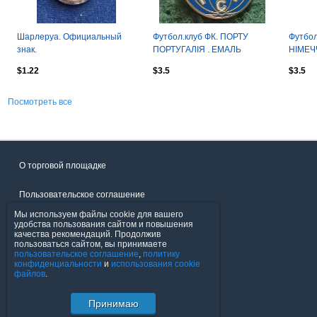
Шарлеруа. Официальный
Футбол.клуб ФК. ПОРТУ
Футбол
знак.
ПОРТУГАЛІЯ . ЕМАЛЬ
НІМЕЧ
$1.22
$3.5
$3.5
Посмотреть все
О торговой площадке
Пользовательское соглашение
Мы используем файлы cookie для вашего
Политика конфиденциальности
удобства пользования сайтом и повышения
качества рекомендаций. Продолжив
пользоваться сайтом, вы принимаете
Продавцы
пользовательское соглашение
,
политику
конфиденциальности
и
использования cookie
файлов
.
Помощь & Служба поддержки
Принимаю
© FavoritMarket.com