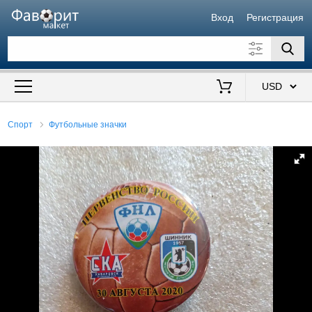
Вход
Регистрация
Искать также в описании
Цена от
до
$
Спорт
Футбольные значки
Продавец