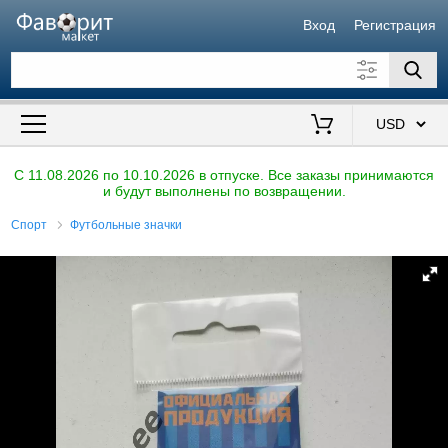
Вход
Регистрация
Искать также в описании
Цена от
до
$
C 11.08.2026 по 10.10.2026 в отпуске. Все заказы принимаются
и будут выполнены по возвращении.
Продавец
Спорт
Футбольные значки