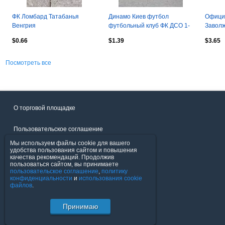
ФК Ломбард Татабанья
Динамо Киев футбол
Офици
Венгрия
футбольный клуб ФК ДСО 1-
Заволж
8-5
$0.66
$1.39
$3.65
Посмотреть все
О торговой площадке
Пользовательское соглашение
Мы используем файлы cookie для вашего
Политика конфиденциальности
удобства пользования сайтом и повышения
качества рекомендаций. Продолжив
пользоваться сайтом, вы принимаете
Продавцы
пользовательское соглашение
,
политику
конфиденциальности
и
использования cookie
файлов
.
Помощь & Служба поддержки
Принимаю
© FavoritMarket.com