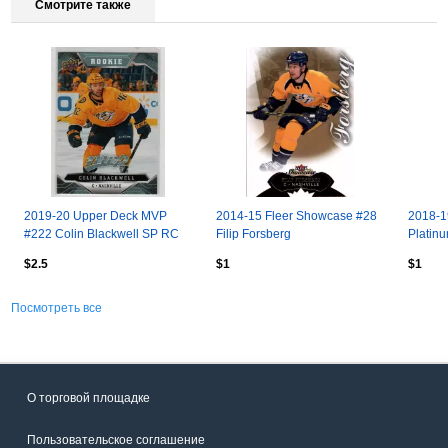
Смотрите также
2019-20 Upper Deck MVP
2014-15 Fleer Showcase #28
2018-1
#222 Colin Blackwell SP RC
Filip Forsberg
Platinu
$2.5
$1
$1
Посмотреть все
О торговой площадке
Пользовательское соглашение