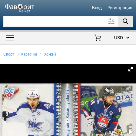
Вход
Регистрация
Искать также в описании
Цена от
до
$
Спорт
Карточки
Хоккей
Продавец