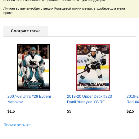
Личная встреча-любая станция Кольцевой линии метро, в удобное для меня
время.
Смотрите также
2007-08 Ultra #29 Evgeni
2019-20 Upper Deck #223
2019-2
Nabokov
Danil Yurtaykin YG RC
Red #4
$1.5
$5
$2.5
Посмотреть все