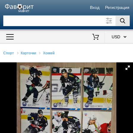
Вход
Регистрация
Искать также в описании
Цена от
до
$
Спорт
Карточки
Хоккей
Продавец