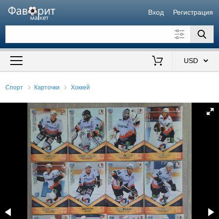
Вход
Регистрация
Искать также в описании
Цена от
до
$
Спорт
Карточки
Хоккей
Продавец