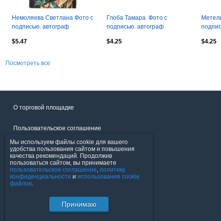
Немоляева Светлана Фото с
Глоба Тамара. Фото с
Метель
подписью. автограф
подписью. автограф
подпис
оригинал
оригинал
оригин
$5.47
$4.25
$4.25
Посмотреть все
О торговой площадке
Пользовательское соглашение
Мы используем файлы cookie для вашего
Политика конфиденциальности
удобства пользования сайтом и повышения
качества рекомендаций. Продолжив
пользоваться сайтом, вы принимаете
Продавцы
пользовательское соглашение
,
политику
конфиденциальности
и
использования cookie
файлов
.
Помощь & Служба поддержки
Принимаю
© FavoritMarket.com