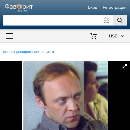
Вход
Регистрация
Искать также в описании
Цена от
до
$
Коллекционирование
Фото
Продавец