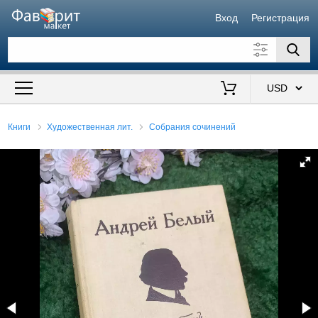
Вход
Регистрация
Искать также в описании
Цена от
до
$
Книги
Художественная лит.
Собрания сочинений
Продавец