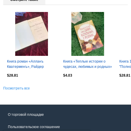
Книга роман «Алланъ
Книга «Теплые истории о
Книга 1
Кватерменъ», Райдер
чудесах, любимых и родных»
"Полно
Хаггард, 1902 год, самиздат
Надежда Гербиш 2014 г.
сочине
$28.81
$4.03
$28.81
Н2507
(Н8007
1908 г
Посмотреть все
О торговой площадке
Пользовательское соглашение