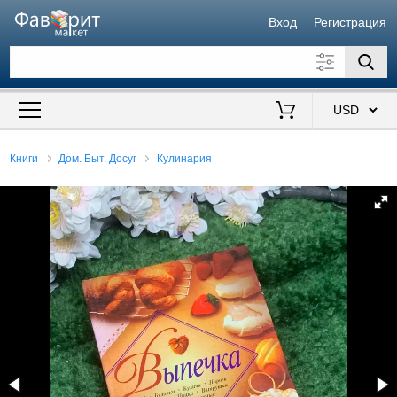
Вход
Регистрация
Искать также в описании
Цена от
до
$
Книги
Дом. Быт. Досуг
Кулинария
Продавец