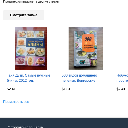
Продавец отправляет в другие страны
Смотрите также
Таня Дузи. Самые вкусные
500 видов домашнего
Нобуко
блины. 2012 год.
печенья. Венгерские
просто
изделия.
традиц
$2.41
$1.81
$2.41
кухни. 
Посмотреть все
О торговой площадке