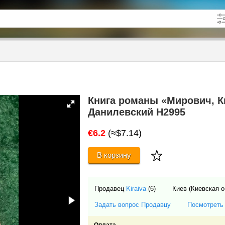
кже в описании
до
Книга романы «Мирович, К
Данилевский Н2995
€6.2
(≈$7.14)
В корзину
Продавец
Kiraiva
(6)
Киев (Киевская о
Задать вопрос Продавцу
Посмотреть