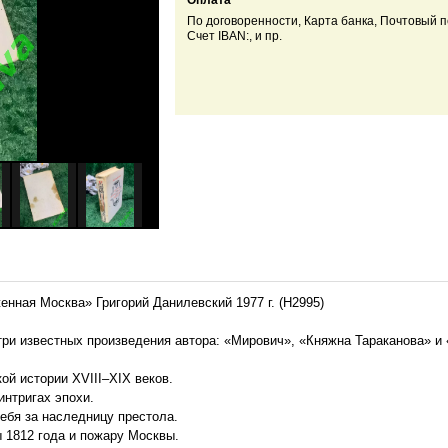
Оплата
По договоренности, Карта банка, Почтовый п
Счет IBAN:, и пр.
нная Москва» Григорий Данилевский 1977 г. (Н2995)
три известных произведения автора: «Мирович», «Княжна Тараканова» и
й истории XVIII–XIX веков.
интригах эпохи.
ебя за наследницу престола.
1812 года и пожару Москвы.