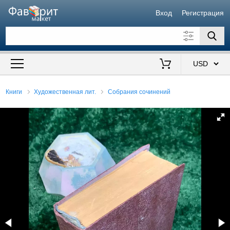
Вход
Регистрация
Искать также в описании
Цена от
до
$
Книги
Художественная лит.
Собрания сочинений
Продавец