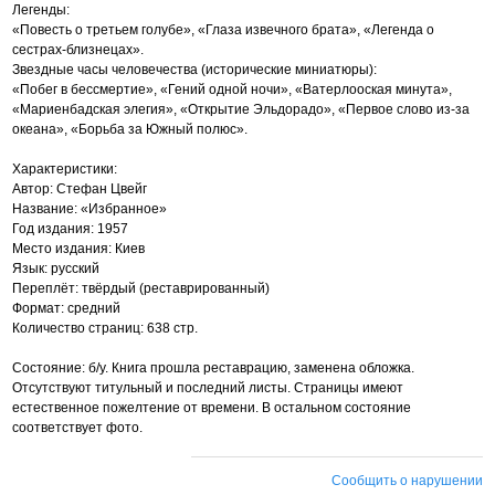
Легенды:
«Повесть о третьем голубе», «Глаза извечного брата», «Легенда о
сестрах-близнецах».
Звездные часы человечества (исторические миниатюры):
«Побег в бессмертие», «Гений одной ночи», «Ватерлооская минута»,
«Мариенбадская элегия», «Открытие Эльдорадо», «Первое слово из-за
океана», «Борьба за Южный полюс».
Характеристики:
Автор: Стефан Цвейг
Название: «Избранное»
Год издания: 1957
Место издания: Киев
Язык: русский
Переплёт: твёрдый (реставрированный)
Формат: средний
Количество страниц: 638 стр.
Состояние: б/у. Книга прошла реставрацию, заменена обложка.
Отсутствуют титульный и последний листы. Страницы имеют
естественное пожелтение от времени. В остальном состояние
соответствует фото.
Сообщить о нарушении