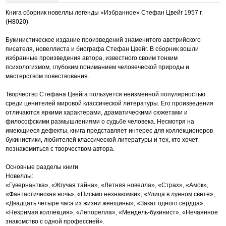
Книга сборник новеллы легенды «Избранное» Стефан Цвейг 1957 г.
(Н8020)
Букинистическое издание произведений знаменитого австрийского
писателя, новеллиста и биографа Стефан Цвейг. В сборник вошли
избранные произведения автора, известного своим тонким
психологизмом, глубоким пониманием человеческой природы и
мастерством повествования.
Творчество Стефана Цвейга пользуется неизменной популярностью
среди ценителей мировой классической литературы. Его произведения
отличаются яркими характерами, драматическими сюжетами и
философскими размышлениями о судьбе человека. Несмотря на
имеющиеся дефекты, книга представляет интерес для коллекционеров
букинистики, любителей классической литературы и тех, кто хочет
познакомиться с творчеством автора.
Основные разделы книги
Новеллы:
«Гувернантка», «Жгучая тайна», «Летняя новелла», «Страх», «Амок»,
«Фантастическая ночь», «Письмо незнакомки», «Улица в лунном свете»,
«Двадцать четыре часа из жизни женщины», «Закат одного сердца»,
«Незримая коллекция», «Лепорелла», «Мендель-букинист», «Нечаянное
знакомство с одной профессией».