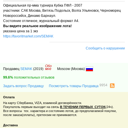
Официальная пр-мма турнира Кубка ПФЛ - 2007
участники: САК Москва, Витязь Подольск, Волга Ульяновск, Черноморец
Новороссийск, Динамо Барнаул.
Состояние отличное,
журнальный формат А4.
Вы видите реальное изображение лота!
указана цена за 1 экз
https://favoritmarket.com/SEMAK
Сообщить о нарушении
Обо
Продавец
SEMAK
(2019)
мне
Moscow (Moсква)
99.6%
положительных отзывов
9954
Задать вопрос Продавцу
Посмотреть товары Продавца
Оплата
На карту СберБанка, VIZA, взаимной договорённости.
Покупатель первым выходит на связь
В ТЕЧЕНИИ ПЕРВЫХ СУТОК
(24ч).
Все вопросы тех. характера и состоянию лотов, до предполагаемой покупки,
после заказа(оплаты), претензии не принимаются.
Доставка