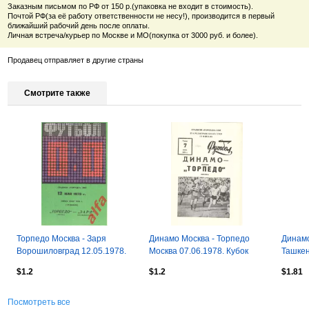
Заказным письмом по РФ от 150 р.(упаковка не входит в стоимость).
Почтой РФ(за её работу ответственности не несу!), производится в первый
ближайший рабочий день после оплаты.
Личная встреча/курьер по Москве и МО(покупка от 3000 руб. и более).
Продавец отправляет в другие страны
Смотрите также
Торпедо Москва - Заря
Динамо Москва - Торпедо
Динамо
Ворошиловград 12.05.1978.
Москва 07.06.1978. Кубок
Ташкен
Кубок СССР.
СССР.
СССР.
$1.2
$1.2
$1.81
Посмотреть все