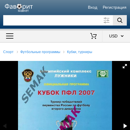
Вход
Регистрация
Искать также в описании
Цена от
до
$
Спорт
Футбольные программы
Кубки, турниры
Продавец