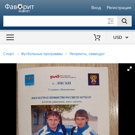
Вход
Регистрация
Искать также в описании
Цена от
до
$
Спорт
Футбольные программы
Репринты, самиздат
Продавец