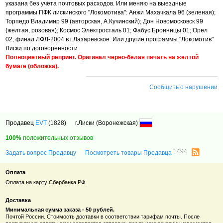
указана без учёта почтовых расходов. Или меняю на выездные
программы ПФК лискинского "Локомотива": Анжи Махачкала 96 (зеленая);
Торпедо Владимир 99 (авторская, А.Кучинский); Дон Новомосковск 99
(желтая, розовая); Космос Электросталь 01; Фабус Бронницы 01; Орел
02; финал ЛФЛ-2004 в г.Лазаревское. Или другие программы "Локомотив"
Лиски по договоренности.
Полноцветный репринт. Оригинал черно-белая печать на желтой
бумаге (обложка).
Сообщить о нарушении
Продавец
EVT
(1828)
г.Лиски (Воронежская)
100%
положительных отзывов
1494
Задать вопрос Продавцу
Посмотреть товары Продавца
Оплата
Оплата на карту Сбербанка РФ.
Доставка
Минимальная сумма заказа - 50 рублей.
Почтой России. Стоимость доставки в соответствии тарифам почты. После