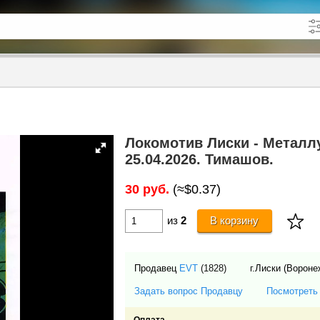
кже в описании
до
Локомотив Лиски - Металл
25.04.2026. Тимашов.
30 руб.
(≈$0.37)
из
2
В корзину
Продавец
EVT
(1828)
г.Лиски (Ворон
Задать вопрос Продавцу
Посмотреть