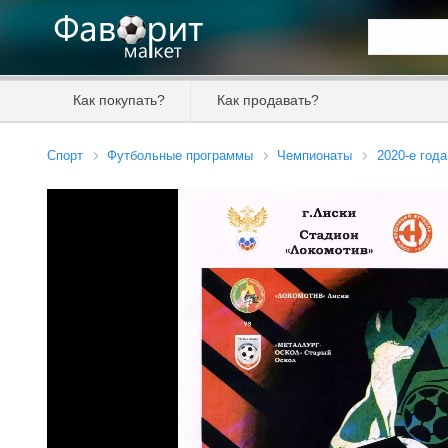
Искать та
Как покупать?
Как продавать?
Цена от
Спорт
Футбольные программы
Чемпионаты
2020-е года
Продавец