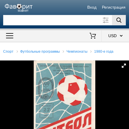
Вход
Регистрация
Искать также в описании
Цена от
до
$
Спорт
Футбольные программы
Чемпионаты
1980-е года
Продавец