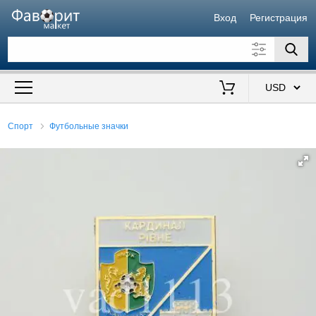
Вход
Регистрация
Искать также в описании
Цена от
до
$
Спорт
Футбольные значки
Продавец