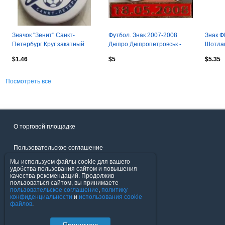
Значок "Зенит" Санкт-
Футбол. Знак 2007-2008
Знак Ф
Петербург Круг закатный
Дніпро Дніпропетровськ -
Шотланд
футбол -1
Карпати Львів
FC / 2
$1.46
$5
$5.35
Посмотреть все
О торговой площадке
Пользовательское соглашение
Мы используем файлы cookie для вашего
Политика конфиденциальности
удобства пользования сайтом и повышения
качества рекомендаций. Продолжив
пользоваться сайтом, вы принимаете
Продавцы
пользовательское соглашение
,
политику
конфиденциальности
и
использования cookie
файлов
.
Помощь & Служба поддержки