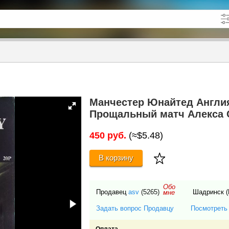
кже в описании
до
Манчестер Юнайтед Англия
Прощальный матч Алекса 
450 руб.
(≈$5.48)
В корзину
Обо
Продавец
asv
(5265)
Шадринск (
мне
Задать вопрос Продавцу
Посмотреть