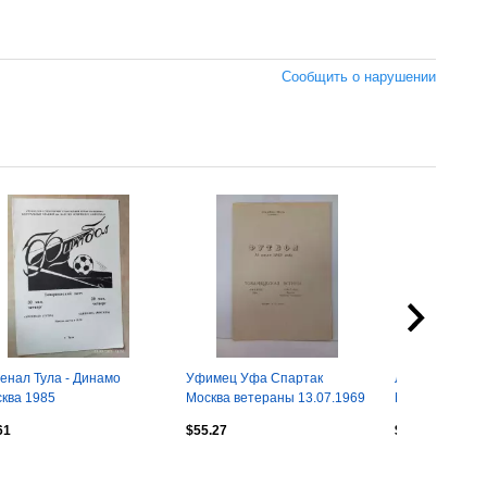
Сообщить о нарушении
енал Тула - Динамо
Уфимец Уфа Спартак
Линфилд Англи
ква 1985
Москва ветераны 13.07.1969
Москва 20.11.
61
$55.27
$6.09