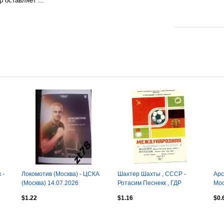
 оставляет ...
 -
Локомотив (Москва) - ЦСКА
Шахтер Шахты , СССР -
Арс
(Москва) 14.07.2026
Ротасим Песнекк , ГДР
Мос
12.07.1988
$1.22
$1.16
$0.