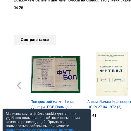
Возможные белые и цветные полосы на сканах, это у меня сканер
04.26
Смотрите также
Товариський матч. Шахтар
Автомобилист Красноярск
Донецьк- РОВ Польща. в.
ЦСКА 27.04.1972 (3)
Товарищеский матч
Мы используем файлы cookie для вашего
$9.4
$0.61
удобства пользования сайтом и повышения
качества рекомендаций. Продолжив
пользоваться сайтом, вы принимаете
Посмотреть все
пользовательское соглашение
,
политику