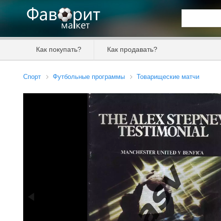
Искать та
Как покупать?
Как продавать?
Цена от
Спорт
Футбольные программы
Товарищеские матчи
Продавец