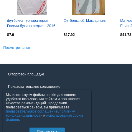
футболка турнира героя
Футболка сб. Македония.
Матчев
России Духина редкая...2016
Енисей
год
Максим
$7.9
$17.92
$41.73
2023
Посмотреть все
О торговой площадке
Пользовательское соглашение
Мы используем файлы cookie для вашего
Политика конфиденциальности
удобства пользования сайтом и повышения
качества рекомендаций. Продолжив
пользоваться сайтом, вы принимаете
Продавцы
пользовательское соглашение
,
политику
конфиденциальности
и
использования cookie
файлов
.
Помощь & Служба поддержки