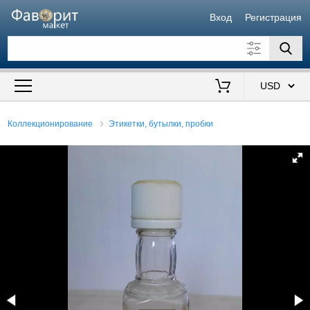
Вход
Регистрация
Искать также в описании
Цена от
до
$
Коллекционирование
Этикетки, бутылки, пробки
Продавец