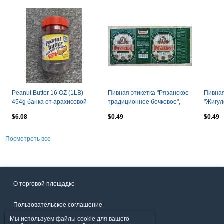
Peanut Butter 16 OZ (1LB)
Пивная этикетка "Рязанское
Пивная
454g банка от арахисовой
традиционное бочковое",
"Жигул
пасты США
1.42 л. Хмелефф, Рязань.
л. Хме
$6.08
$0.49
$0.49
Посмотреть все
О торговой площадке
Пользовательское соглашение
Мы используем файлы cookie для вашего