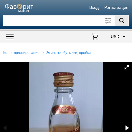
Вход
Регистрация
Искать также в описании
Цена от
до
$
Коллекционирование
Этикетки, бутылки, пробки
Продавец