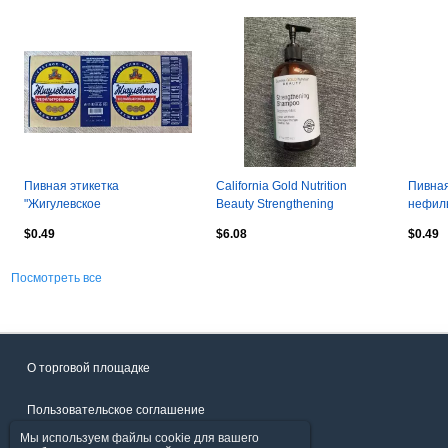
Пивная этикетка
California Gold Nutrition
Пивная
"Жигулевское
Beauty Strengthening
нефиль
нефильтрованное", 1.42 л.
Shampoo 12 fl oz (355 mL)
Хмеле
$0.49
$6.08
$0.49
Хмелефф, Рязань.
бутылка
Посмотреть все
О торговой площадке
Пользовательское соглашение
Мы используем файлы cookie для вашего