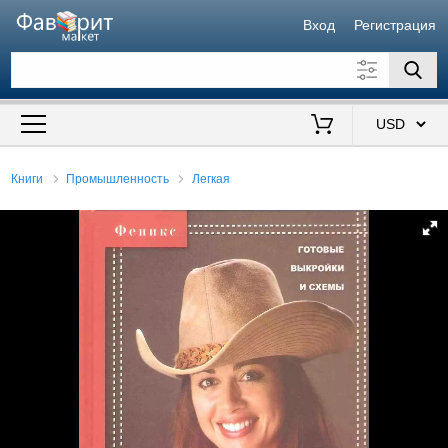
Вход
Регистрация
Искать также в описании
Цена от
до
$
Книги
Промышленность
Легкая
Продавец