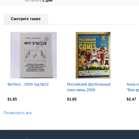
Осталось
2 дня
Смотрите также
Футбол....2004 год №22
Российский футбольный
Анна и
союз июнь 2009
"Вне в
(мисти
$1.85
$1.85
$2.47
Посмотреть все