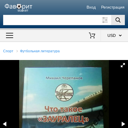
Вход
Регистрация
Искать также в описании
Цена от
до
$
Спорт
Футбольная литература
Продавец