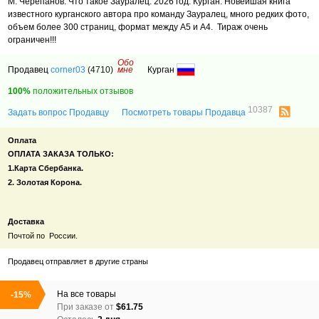
М. Черепанов. Что такое Зауралец. 2026 год. Курган. Новейшая книга
известного курганского автора про команду Зауралец, много редких фото,
объем более 300 страниц, формат между А5 и А4. Тираж очень
ограничен!!!
Обо
Продавец
corner03
(4710)
мне
Курган
100%
положительных отзывов
10387
Задать вопрос Продавцу
Посмотреть товары Продавца
Оплата
ОПЛАТА ЗАКАЗА ТОЛЬКО:
1.Карта Сбербанка.
2. Золотая Корона.
Доставка
Почтой по России.
Продавец отправляет в другие страны
На все товары
-15%
При заказе от
$61.75