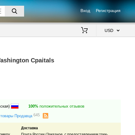
Вход
Регистрация
$
ashington Cpaitals
вская)
100%
положительных отзывов
645
 товары Продавца
Доставка
номеру
Почта России (Заказное, с предоставлением трек-