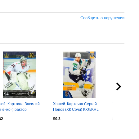
Сообщить о нарушении
кей. Карточка Василий
Хоккей. Карточка Сергей
Хоккей. Карто
ченко (Трактор
Попов (ХК Сочи) КХЛ/KHL
Никулин Локо
ябинск) КХЛ/KHL 8 сезон
сезон 2023/24 SeReal
Ярославль КХ
82
$0.3
$0.43
5/16
2022/23 SeRea