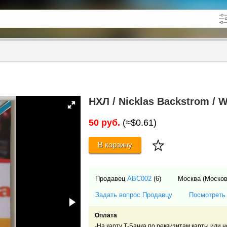
кже в описании
до
НХЛ / Nicklas Backstrom / W
50 руб.
(≈$0.61)
В корзину
Продавец
ABC002
(6)
Москва (Моско
Задать вопрос Продавцу
Посмотреть
Оплата
-На карту Т-Банка по реквизитам карты или 