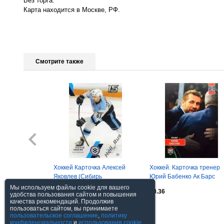
Без торга.
Карта находится в Москве, РФ.
Смотрите также
Хоккей Карточка Алексей
Хоккей. Карточка тренер
Яковлев (Сибирь
Юрий Бабенко Ак Барс
Новосибирская область) КХЛ
Казань КХЛ/KHL сезон
Мы используем файлы cookie для вашего
$0.3
$0.36
сезон 2022/23
2023/24 SeReal
удобства пользования сайтом и повышения
качества рекомендаций. Продолжив
пользоваться сайтом, вы принимаете
Посмотреть все
пользовательское соглашение
,
политику
конфиденциальности
и
использования cookie