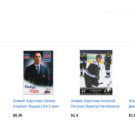
Хоккей. Карточка тренер
Хоккей. Карточка Алексей
Хок
Альберт Лещев СКА Санкт-
Петров (Трактор Челябинск)
Дем
Петербург КХЛ/KHL сезон
КХЛ/KHL 8 сезон 2015/16
Чел
$0.36
$1.4
$1.
2024/25
201