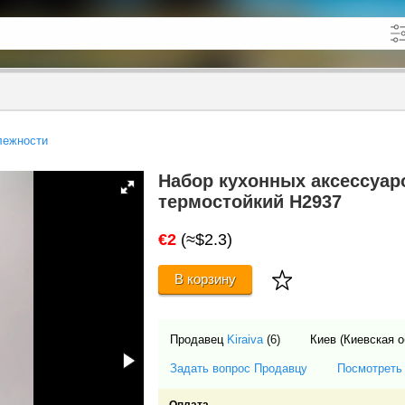
кже в описании
до
лежности
Набор кухонных аксессуар
термостойкий Н2937
€2
(≈$2.3)
В корзину
Продавец
Kiraiva
(6)
Киев (Киевская о
Задать вопрос Продавцу
Посмотреть