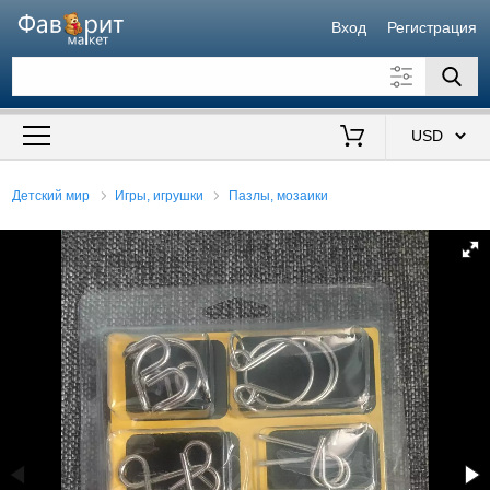
Вход
Регистрация
Искать также в описании
Цена от
до
$
Детский мир
Игры, игрушки
Пазлы, мозаики
Продавец