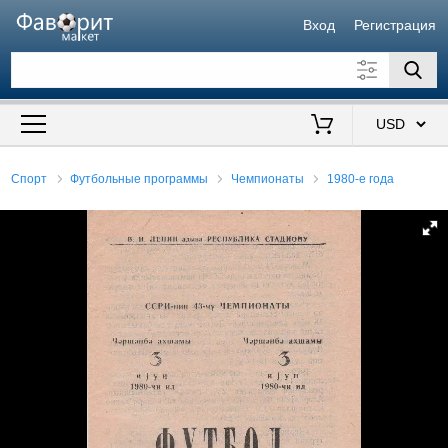
Вход
Регистрация
Искать также в описании
Цена от
до
$
Спорт
Футбольные программы
Чемпионаты
1980-е года
Продавец