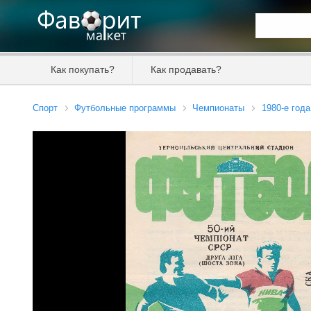
Искать та
Как покупать?
Как продавать?
Цена от
Спорт
Футбольные программы
Чемпионаты
1980-е года
Продавец