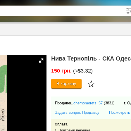
кже в описании
до
Нива Тернопіль - СКА Одеса
150 грн.
(≈$3.32)
В корзину
Продавец
chernomorets_57
(3831)
г. 
Задать вопрос Продавцу
Посмотреть
Оплата
1. Почтовый перевод.