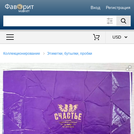
Вход
Регистрация
Искать также в описании
Цена от
до
$
Коллекционирование
Этикетки, бутылки, пробки
Продавец