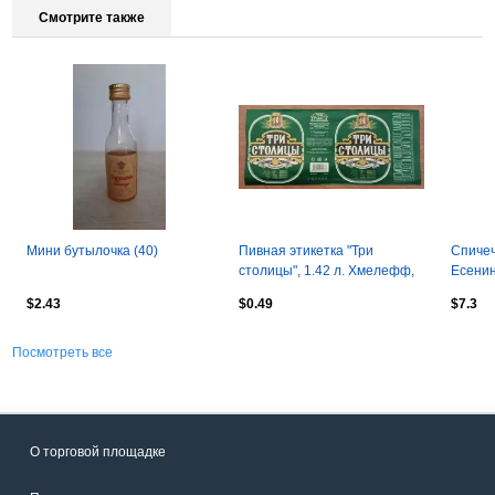
Смотрите также
Мини бутылочка (40)
Пивная этикетка "Три
Спичеч
столицы", 1.42 л. Хмелефф,
Есенин
Рязань.
356а. 
$2.43
$0.49
$7.3
распе
Посмотреть все
О торговой площадке